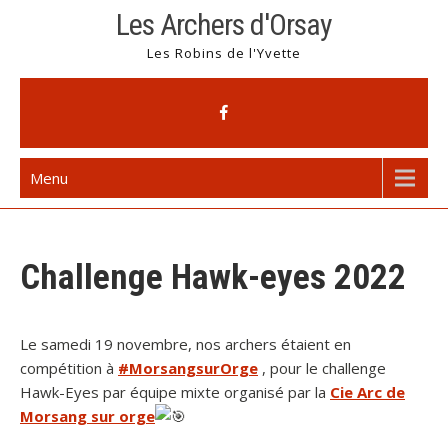
Skip
Les Archers d'Orsay
to
Les Robins de l'Yvette
content
Menu
Challenge Hawk-eyes 2022
Le samedi 19 novembre, nos archers étaient en
compétition à
#MorsangsurOrge
, pour le challenge
Hawk-Eyes par équipe mixte organisé par la
Cie Arc de
Morsang sur orge